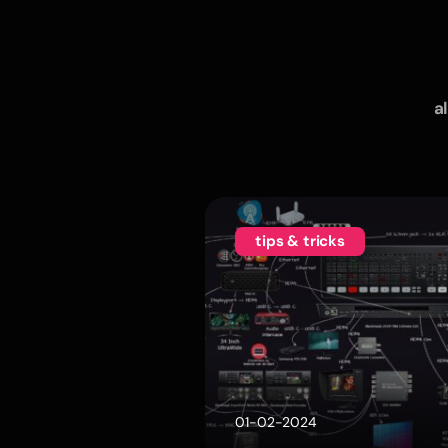
al
tips & tricks
01-02-2024