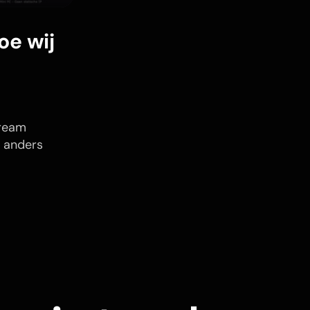
oe wij
tream
s anders